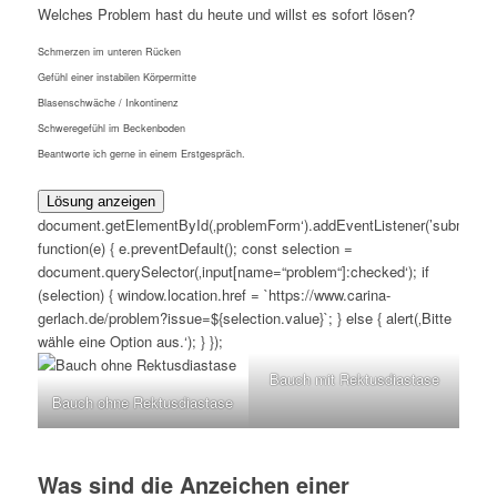
Welches Problem hast du heute und willst es sofort lösen?
Schmerzen im unteren Rücken
Gefühl einer instabilen Körpermitte
Blasenschwäche / Inkontinenz
Schweregefühl im Beckenboden
Beantworte ich gerne in einem Erstgespräch.
Lösung anzeigen
document.getElementById(‚problemForm‘).addEventListener(’submit‘,
function(e) { e.preventDefault(); const selection =
document.querySelector(‚input[name=“problem“]:checked‘); if
(selection) { window.location.href = `https://www.carina-
gerlach.de/problem?issue=${selection.value}`; } else { alert(‚Bitte
wähle eine Option aus.‘); } });
Bauch mit Rektusdiastase
Bauch ohne Rektusdiastase
Was sind die Anzeichen einer