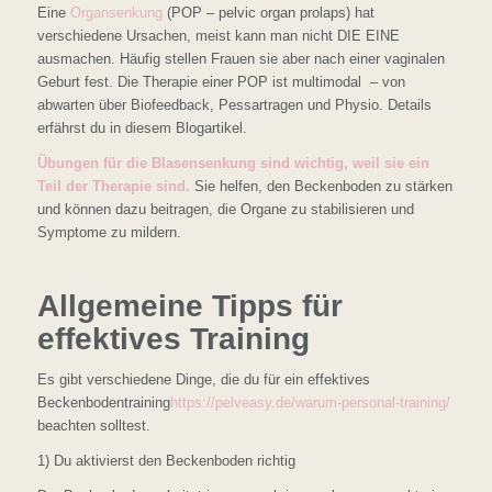
Eine
Organsenkung
(POP – pelvic organ prolaps) hat
verschiedene Ursachen, meist kann man nicht DIE EINE
ausmachen. Häufig stellen Frauen sie aber nach einer vaginalen
Geburt fest. Die Therapie einer POP ist multimodal – von
abwarten über Biofeedback, Pessartragen und Physio. Details
erfährst du in diesem Blogartikel.
Übungen für die Blasensenkung sind wichtig, weil sie ein
Teil der Therapie sind.
Sie helfen, den Beckenboden zu stärken
und können dazu beitragen, die Organe zu stabilisieren und
Symptome zu mildern.
Allgemeine Tipps für
effektives Training
Es gibt verschiedene Dinge, die du für ein effektives
Beckenbodentraining
https://pelveasy.de/warum-personal-training/
beachten solltest.
1) Du aktivierst den Beckenboden richtig