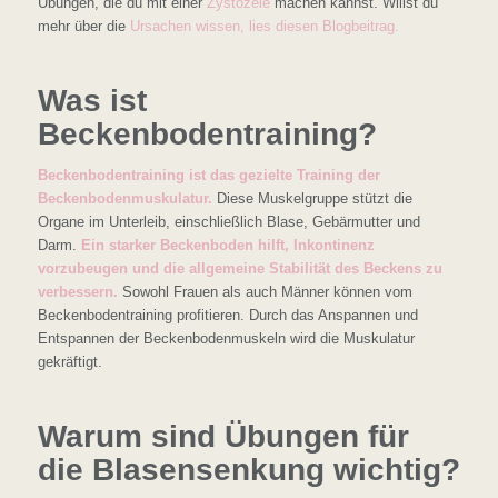
Übungen, die du mit einer
Zystozele
machen kannst. Willst du
mehr über die
Ursachen wissen, lies diesen Blogbeitrag.
Was ist
Beckenbodentraining?
Beckenbodentraining ist das gezielte Training der
Beckenbodenmuskulatur
.
Diese Muskelgruppe stützt die
Organe im Unterleib, einschließlich Blase, Gebärmutter und
Darm.
Ein starker Beckenboden hilft,
Inkontinenz
vorzubeugen und die allgemeine Stabilität des Beckens zu
verbessern.
Sowohl Frauen als auch Männer können vom
Beckenbodentraining profitieren. Durch das Anspannen und
Entspannen der Beckenbodenmuskeln wird die Muskulatur
gekräftigt.
Warum sind Übungen für
die Blasensenkung wichtig?