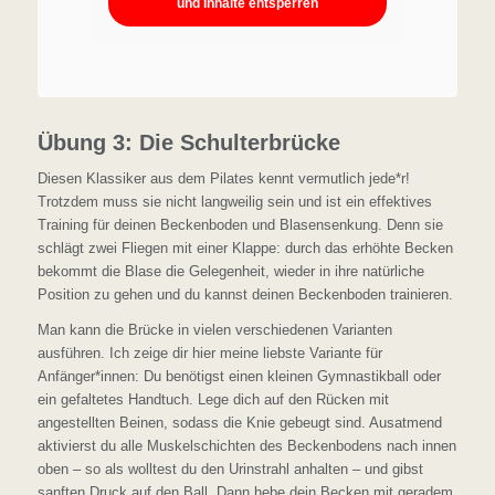
und Inhalte entsperren
Übung 3: Die Schulterbrücke
Diesen Klassiker aus dem Pilates kennt vermutlich jede*r!
Trotzdem muss sie nicht langweilig sein und ist ein effektives
Training für deinen Beckenboden und Blasensenkung. Denn sie
schlägt zwei Fliegen mit einer Klappe: durch das erhöhte Becken
bekommt die Blase die Gelegenheit, wieder in ihre natürliche
Position zu gehen und du kannst deinen Beckenboden trainieren.
Man kann die Brücke in vielen verschiedenen Varianten
ausführen. Ich zeige dir hier meine liebste Variante für
Anfänger*innen: Du benötigst einen kleinen Gymnastikball oder
ein gefaltetes Handtuch. Lege dich auf den Rücken mit
angestellten Beinen, sodass die Knie gebeugt sind. Ausatmend
aktivierst du alle Muskelschichten des Beckenbodens nach innen
oben – so als wolltest du den Urinstrahl anhalten – und gibst
sanften Druck auf den Ball. Dann hebe dein Becken mit geradem