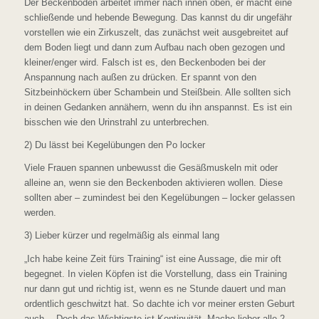
Der Beckenboden arbeitet immer nach innen oben, er macht eine
schließende und hebende Bewegung. Das kannst du dir ungefähr
vorstellen wie ein Zirkuszelt, das zunächst weit ausgebreitet auf
dem Boden liegt und dann zum Aufbau nach oben gezogen und
kleiner/enger wird. Falsch ist es, den Beckenboden bei der
Anspannung nach außen zu drücken. Er spannt von den
Sitzbeinhöckern über Schambein und Steißbein. Alle sollten sich
in deinen Gedanken annähern, wenn du ihn anspannst. Es ist ein
bisschen wie den Urinstrahl zu unterbrechen.
2) Du lässt bei Kegelübungen den Po locker
Viele Frauen spannen unbewusst die Gesäßmuskeln mit oder
alleine an, wenn sie den Beckenboden aktivieren wollen. Diese
sollten aber – zumindest bei den Kegelübungen – locker gelassen
werden.
3) Lieber kürzer und regelmäßig als einmal lang
„Ich habe keine Zeit fürs Training“ ist eine Aussage, die mir oft
begegnet. In vielen Köpfen ist die Vorstellung, dass ein Training
nur dann gut und richtig ist, wenn es ne Stunde dauert und man
ordentlich geschwitzt hat. So dachte ich vor meiner ersten Geburt
auch… Doch das Wichtigste ist Kontinuität. Mache lieber alle 2