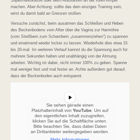
Supermarktkasse oder beim Autofahren an der roten Ampel
machen. Aber Achtung: sollte das dein einziges Training sein,
wirst du damit bald an Grenzen stoßen.
Versuche zunächst, beim ausatmen das Schließen und Heben
des Beckenbodens vom After über die Vagina zur Harnröhre
(vom Steißbein zum Schambein „zusammenziehen“) zu spannen
und einatmend wieder locker zu lassen. Wiederhole dies etwa 15
bis 20-mal. Im weiteren Verlauf kannst du die Spannung auch für
mehrere Sekunden halten und unabhängig von der Atmung
arbeiten. Wichtig ist dabei, nicht immer 100% zu geben. Spanne
mal weniger fest und mal fester an. Achte außerdem gut darauf,
dass der Beckenboden auch entspannt.
Sie sehen gerade einen
Platzhalterinhalt von
YouTube
. Um auf
den eigentlichen Inhalt zuzugreifen,
klicken Sie auf die Schaltfläche unten.
Bitte beachten Sie, dass dabei Daten
an Drittanbieter weitergegeben werden.
Mehr Informationen