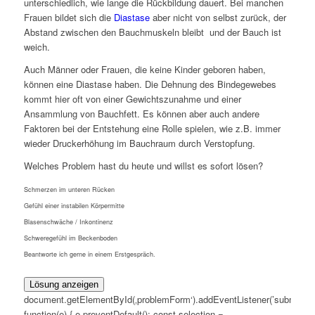
unterschiedlich, wie lange die Rückbildung dauert. Bei manchen
Frauen bildet sich die
Diastase
aber nicht von selbst zurück, der
Abstand zwischen den Bauchmuskeln bleibt und der Bauch ist
weich.
Auch Männer oder Frauen, die keine Kinder geboren haben,
können eine Diastase haben. Die Dehnung des Bindegewebes
kommt hier oft von einer Gewichtszunahme und einer
Ansammlung von Bauchfett. Es können aber auch andere
Faktoren bei der Entstehung eine Rolle spielen, wie z.B. immer
wieder Druckerhöhung im Bauchraum durch Verstopfung.
Welches Problem hast du heute und willst es sofort lösen?
Schmerzen im unteren Rücken
Gefühl einer instabilen Körpermitte
Blasenschwäche / Inkontinenz
Schweregefühl im Beckenboden
Beantworte ich gerne in einem Erstgespräch.
Lösung anzeigen
document.getElementById(‚problemForm‘).addEventListener(’submit‘,
function(e) { e.preventDefault(); const selection =