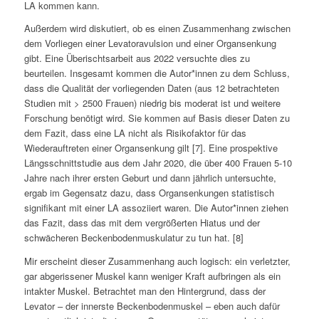
LA kommen kann.
Außerdem wird diskutiert, ob es einen Zusammenhang zwischen
dem Vorliegen einer Levatoravulsion und einer Organsenkung
gibt. Eine Überischtsarbeit aus 2022 versuchte dies zu
beurteilen. Insgesamt kommen die Autor*innen zu dem Schluss,
dass die Qualität der vorliegenden Daten (aus 12 betrachteten
Studien mit > 2500 Frauen) niedrig bis moderat ist und weitere
Forschung benötigt wird. Sie kommen auf Basis dieser Daten zu
dem Fazit, dass eine LA nicht als Risikofaktor für das
Wiederauftreten einer Organsenkung gilt [7]. Eine prospektive
Längsschnittstudie aus dem Jahr 2020, die über 400 Frauen 5-10
Jahre nach ihrer ersten Geburt und dann jährlich untersuchte,
ergab im Gegensatz dazu, dass Organsenkungen statistisch
signifikant mit einer LA assoziiert waren. Die Autor*innen ziehen
das Fazit, dass das mit dem vergrößerten Hiatus und der
schwächeren Beckenbodenmuskulatur zu tun hat. [8]
Mir erscheint dieser Zusammenhang auch logisch: ein verletzter,
gar abgerissener Muskel kann weniger Kraft aufbringen als ein
intakter Muskel. Betrachtet man den Hintergrund, dass der
Levator – der innerste Beckenbodenmuskel – eben auch dafür