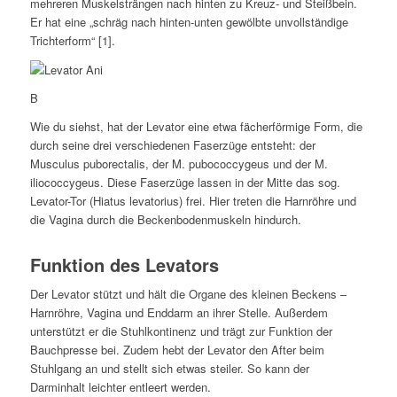
mehreren Muskelsträngen nach hinten zu Kreuz- und Steißbein.
Er hat eine „schräg nach hinten-unten gewölbte unvollständige
Trichterform“ [1].
B
Wie du siehst, hat der Levator eine etwa fächerförmige Form, die
durch seine drei verschiedenen Faserzüge entsteht: der
Musculus puborectalis, der M. pubococcygeus und der M.
iliococcygeus. Diese Faserzüge lassen in der Mitte das sog.
Levator-Tor (Hiatus levatorius) frei. Hier treten die Harnröhre und
die Vagina durch die Beckenbodenmuskeln hindurch.
Funktion des Levators
Der Levator stützt und hält die Organe des kleinen Beckens –
Harnröhre, Vagina und Enddarm an ihrer Stelle. Außerdem
unterstützt er die Stuhlkontinenz und trägt zur Funktion der
Bauchpresse bei. Zudem hebt der Levator den After beim
Stuhlgang an und stellt sich etwas steiler. So kann der
Darminhalt leichter entleert werden.