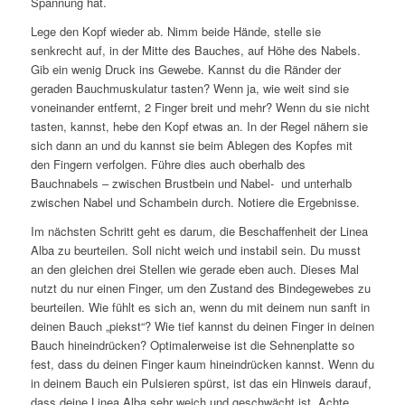
Spannung hat.
Lege den Kopf wieder ab. Nimm beide Hände, stelle sie
senkrecht auf, in der Mitte des Bauches, auf Höhe des Nabels.
Gib ein wenig Druck ins Gewebe. Kannst du die Ränder der
geraden Bauchmuskulatur tasten? Wenn ja, wie weit sind sie
voneinander entfernt, 2 Finger breit und mehr? Wenn du sie nicht
tasten, kannst, hebe den Kopf etwas an. In der Regel nähern sie
sich dann an und du kannst sie beim Ablegen des Kopfes mit
den Fingern verfolgen. Führe dies auch oberhalb des
Bauchnabels – zwischen Brustbein und Nabel- und unterhalb
zwischen Nabel und Schambein durch. Notiere die Ergebnisse.
Im nächsten Schritt geht es darum, die Beschaffenheit der Linea
Alba zu beurteilen. Soll nicht weich und instabil sein. Du musst
an den gleichen drei Stellen wie gerade eben auch. Dieses Mal
nutzt du nur einen Finger, um den Zustand des Bindegewebes zu
beurteilen. Wie fühlt es sich an, wenn du mit deinem nun sanft in
deinen Bauch „piekst“? Wie tief kannst du deinen Finger in deinen
Bauch hineindrücken? Optimalerweise ist die Sehnenplatte so
fest, dass du deinen Finger kaum hineindrücken kannst. Wenn du
in deinem Bauch ein Pulsieren spürst, ist das ein Hinweis darauf,
dass deine Linea Alba sehr weich und geschwächt ist. Achte