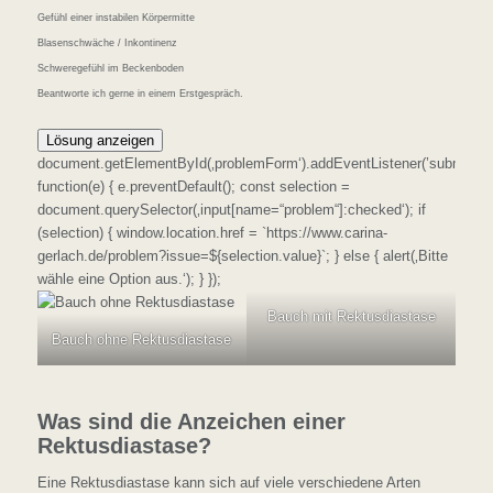
Gefühl einer instabilen Körpermitte
Blasenschwäche / Inkontinenz
Schweregefühl im Beckenboden
Beantworte ich gerne in einem Erstgespräch.
Lösung anzeigen
document.getElementById(‚problemForm‘).addEventListener(’submit‘,
function(e) { e.preventDefault(); const selection =
document.querySelector(‚input[name=“problem“]:checked‘); if
(selection) { window.location.href = `https://www.carina-
gerlach.de/problem?issue=${selection.value}`; } else { alert(‚Bitte
wähle eine Option aus.‘); } });
Bauch mit Rektusdiastase
Bauch ohne Rektusdiastase
Was sind die Anzeichen einer
Rektusdiastase?
Eine Rektusdiastase kann sich auf viele verschiedene Arten