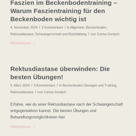
Faszien im Beckenbodentraining –
Warum Faszientraining für den
Beckenboden wichtig ist
/
/
4. November 2024
2 Kommentare
in
Allgemein
,
Beckenboden
,
/
Rektusdiastase
,
Schwangerschaft und Rückbildung
von
Carina Gerlach
Weiterlesen
Rektusdiastase überwinden: Die
besten Übungen!
/
/
5. März 2024
3 Kommentare
in
Beckenboden Übungen und Training
,
/
Rektusdiastase
von
Carina Gerlach
Erfahre, wie du einer Rektusdiastase nach der Schwangerschaft
entgegenwirken kannst. Die besten Übungen und
Behandlungsmöglichkeiten hier.
Weiterlesen