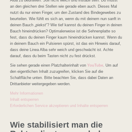
Alba zu beurteilen. Soll nicht weich und instabil sein. Du musst
an den gleichen drei Stellen wie gerade eben auch. Dieses Mal
nutzt du nur einen Finger, um den Zustand des Bindegewebes zu
beurteilen. Wie fühlt es sich an, wenn du mit deinem nun sanft in
deinen Bauch „piekst“? Wie tief kannst du deinen Finger in deinen
Bauch hineindrücken? Optimalerweise ist die Sehnenplatte so
fest, dass du deinen Finger kaum hineindrücken kannst. Wenn du
in deinem Bauch ein Pulsieren spürst, ist das ein Hinweis darauf,
dass deine Linea Alba sehr weich und geschwächt ist. Achte
darauf, dass du beim Tasten nicht zu fest drückst.
Sie sehen gerade einen Platzhalterinhalt von
YouTube
. Um auf
den eigentlichen Inhalt zuzugreifen, klicken Sie auf die
Schaltfläche unten. Bitte beachten Sie, dass dabei Daten an
Drittanbieter weitergegeben werden.
Mehr Informationen
Inhalt entsperren
Erforderlichen Service akzeptieren und Inhalte entsperren
Wie stabilisiert man die