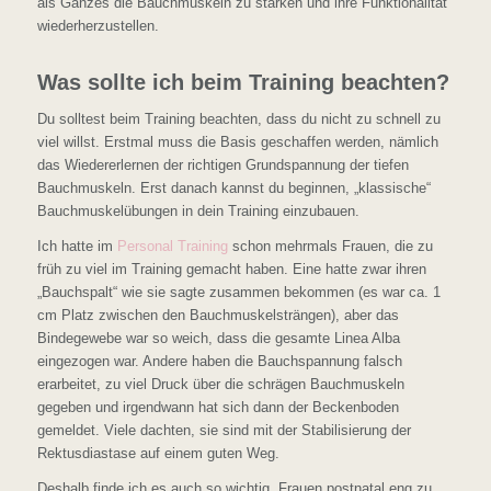
als Ganzes die Bauchmuskeln zu stärken und ihre Funktionalität
wiederherzustellen.
Was sollte ich beim Training beachten?
Du solltest beim Training beachten, dass du nicht zu schnell zu
viel willst. Erstmal muss die Basis geschaffen werden, nämlich
das Wiedererlernen der richtigen Grundspannung der tiefen
Bauchmuskeln. Erst danach kannst du beginnen, „klassische“
Bauchmuskelübungen in dein Training einzubauen.
Ich hatte im
Personal Training
schon mehrmals Frauen, die zu
früh zu viel im Training gemacht haben. Eine hatte zwar ihren
„Bauchspalt“ wie sie sagte zusammen bekommen (es war ca. 1
cm Platz zwischen den Bauchmuskelsträngen), aber das
Bindegewebe war so weich, dass die gesamte Linea Alba
eingezogen war. Andere haben die Bauchspannung falsch
erarbeitet, zu viel Druck über die schrägen Bauchmuskeln
gegeben und irgendwann hat sich dann der Beckenboden
gemeldet. Viele dachten, sie sind mit der Stabilisierung der
Rektusdiastase auf einem guten Weg.
Deshalb finde ich es auch so wichtig, Frauen postnatal eng zu