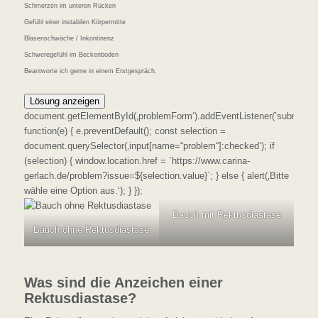
Schmerzen im unteren Rücken
Gefühl einer instabilen Körpermitte
Blasenschwäche / Inkontinenz
Schweregefühl im Beckenboden
Beantworte ich gerne in einem Erstgespräch.
Lösung anzeigen
document.getElementById(‚problemForm‘).addEventListener(’submit‘,
function(e) { e.preventDefault(); const selection =
document.querySelector(‚input[name=“problem“]:checked‘); if
(selection) { window.location.href = `https://www.carina-
gerlach.de/problem?issue=${selection.value}`; } else { alert(‚Bitte
wähle eine Option aus.‘); } });
Bauch mit Rektusdiastase
Bauch ohne Rektusdiastase
Was sind die Anzeichen einer
Rektusdiastase?