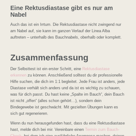
Eine Rektusdiastase gibt es nur am
Nabel
Auch das ist ein Irrtum. Die Rektusdiastase nicht zwingend nur
am Nabel auf, sie kann im ganzen Verlauf der Linea Alba
auftreten – unterhalb des Bauchnabels, oberhalb oder komplett.
Zusammenfassung
Der Selbsttest ist ein erster Schritt, eine
Rektusdiastase
erkennen
zu können. Anschließend solltest du dir professionelle
Hilfe suchen, die dich im 1:1 begleitet. Jede Frau ist anders, jede
Diastase verhält sich anders und da ist es wichtig zu schauen,
was für dich passt. Du hast keine „Spalte im Bauch“, dein Bauch
ist nicht „offen“ (alles schon gehört…), sondern dein
Bindegewebe ist geschwächt. Mit gezielten Übungen kann es
sich gut regenerieren.
Wenn du nun herausgefunden hast, dass du eine Rektusdiastase
hast, melde dich bei mir. Vereinbare einen
Termin zum Bauch-
Check
, bei dem ich eine ausführliche Anamnese machen, deinen