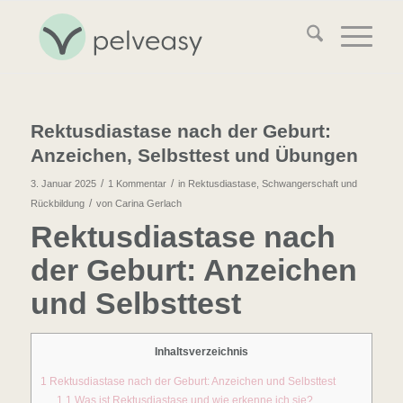
sagt:
Rektusdiastase nach der Geburt:
Anzeichen, Selbsttest und Übungen
/
/
3. Januar 2025
1 Kommentar
in
Rektusdiastase
,
Schwangerschaft und
/
Rückbildung
von
Carina Gerlach
Rektusdiastase nach
der Geburt: Anzeichen
und Selbsttest
Inhaltsverzeichnis
1
Rektusdiastase nach der Geburt: Anzeichen und Selbsttest
1.1
Was ist Rektusdiastase und wie erkenne ich sie?