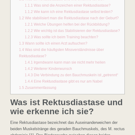
1.1.1
Was sind die Anzeichen einer Rektusdiastase?
1.1.2
Wie kann ich eine Rektusdiastase selbst testen?
1.2
Wie stabilisiert man die Rektusdiastase nach der Geburt?
1.2.1
Welche Übungen helfen bei der Rückbildung?
1.2.2
Wie wichtig ist das Stabilisieren der Rektusdiastase?
1.2.3
Was sollte ich beim Training beachten?
1.3
Wann sollte ich einen Arzt aufsuchen?
1.4
Was sind die häufigsten Missverständnisse über
Rektusdiastase?
1.4.1
Irgendwann kann man sie nicht mehr heilen
1.4.2
Weiterer Kinderwunsch
1.4.3
Die Verbindung zu den Bauchmuskeln ist „getrennt“
1.4.4
Eine Rektusdiastase gibt es nur am Nabel
1.5
Zusammenfassung
Was ist Rektusdiastase und
wie erkenne ich sie?
Eine Rektusdiastase bezeichnet das Auseinanderweichen der
beiden Muskelstränge des geraden Bauchmuskels, des M. rectus