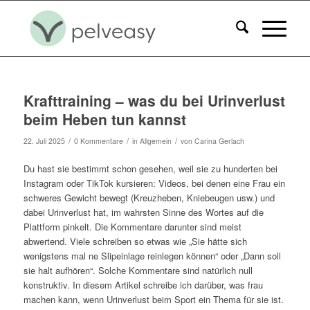
Krafttraining – was du bei Urinverlust
beim Heben tun kannst
/
/
/
22. Juli 2025
0 Kommentare
in
Allgemein
von
Carina Gerlach
Du hast sie bestimmt schon gesehen, weil sie zu hunderten bei
Instagram oder TikTok kursieren: Videos, bei denen eine Frau ein
schweres Gewicht bewegt (Kreuzheben, Kniebeugen usw.) und
dabei Urinverlust hat, im wahrsten Sinne des Wortes auf die
Plattform pinkelt. Die Kommentare darunter sind meist
abwertend. Viele schreiben so etwas wie „Sie hätte sich
wenigstens mal ne Slipeinlage reinlegen können“ oder „Dann soll
sie halt aufhören“. Solche Kommentare sind natürlich null
konstruktiv. In diesem Artikel schreibe ich darüber, was frau
machen kann, wenn Urinverlust beim Sport ein Thema für sie ist.