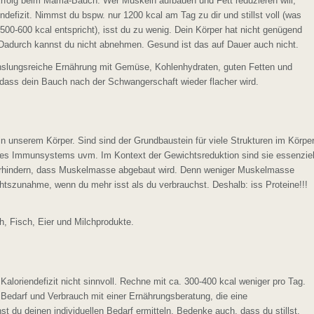
 Erfolg beim Mama-Bauch. Wer Muskeln aufbauen und Fett reduzieren will,
defizit. Nimmst du bspw. nur 1200 kcal am Tag zu dir und stillst voll (was
500-600 kcal entspricht), isst du zu wenig. Dein Körper hat nicht genügend
. Dadurch kannst du nicht abnehmen. Gesund ist das auf Dauer auch nicht.
slungsreiche Ernährung mit Gemüse, Kohlenhydraten, guten Fetten und
dass dein Bauch nach der Schwangerschaft wieder flacher wird.
 in unserem Körper. Sind sind der Grundbaustein für viele Strukturen im Körper
des Immunsystems uvm. Im Kontext der Gewichtsreduktion sind sie essenziel
 verhindern, dass Muskelmasse abgebaut wird. Denn weniger Muskelmasse
htszunahme, wenn du mehr isst als du verbrauchst. Deshalb: iss Proteine!!!
h, Fisch, Eier und Milchprodukte.
Kaloriendefizit nicht sinnvoll. Rechne mit ca. 300-400 kcal weniger pro Tag.
Bedarf und Verbrauch mit einer Ernährungsberatung, die eine
 du deinen individuellen Bedarf ermitteln. Bedenke auch, dass du stillst.