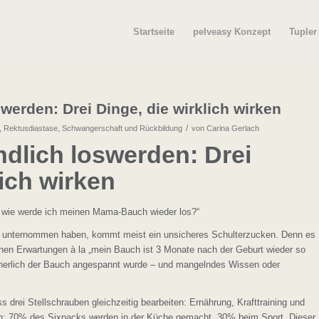
Startseite
pelveasy Konzept
Tupler
erden: Drei Dinge, die wirklich wirken
/
,
Rektusdiastase
,
Schwangerschaft und Rückbildung
von
Carina Gerlach
lich loswerden: Drei
lich wirken
na, wie werde ich meinen Mama-Bauch wieder los?“
r unternommen haben, kommt meist ein unsicheres Schulterzucken. Denn es
schen Erwartungen à la „mein Bauch ist 3 Monate nach der Geburt wieder so
sicherlich der Bauch angespannt wurde – und mangelndes Wissen oder
s drei Stellschrauben gleichzeitig bearbeiten: Ernährung, Krafttraining und
: 70% des Sixpacks werden in der Küche gemacht, 30% beim Sport. Dieser