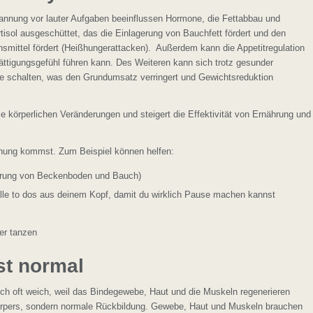
annung vor lauter Aufgaben beeinflussen Hormone, die Fettabbau und
tisol ausgeschüttet, das die Einlagerung von Bauchfett fördert und den
nsmittel fördert (Heißhungerattacken). Außerdem kann die Appetitregulation
ättigungsgefühl führen kann. Des Weiteren kann sich trotz gesunder
e schalten, was den Grundumsatz verringert und Gewichtsreduktion
ie körperlichen Veränderungen und steigert die Effektivität von Ernährung und
nnung kommst. Zum Beispiel können helfen:
erung von Beckenboden und Bauch)
alle to dos aus deinem Kopf, damit du wirklich Pause machen kannst
er tanzen
st normal
ch oft weich, weil das Bindegewebe, Haut und die Muskeln regenerieren
örpers, sondern normale Rückbildung. Gewebe, Haut und Muskeln brauchen