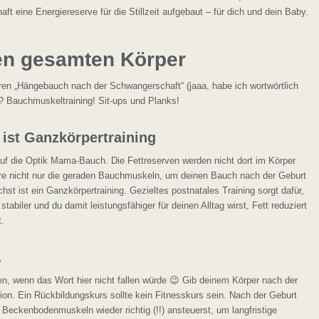
t eine Energiereserve für die Stillzeit aufgebaut – für dich und dein Baby.
den gesamten Körper
eren „Hängebauch nach der Schwangerschaft“ (jaaa, habe ich wortwörtlich
? Bauchmuskeltraining! Sit-ups und Planks!
ist Ganzkörpertraining
uf die Optik Mama-Bauch. Die Fettreserven werden nicht dort im Körper
niere nicht nur die geraden Bauchmuskeln, um deinen Bauch nach der Geburt
t ist ein Ganzkörpertraining. Gezieltes postnatales Training sorgt dafür,
tabiler und du damit leistungsfähiger für deinen Alltag wirst, Fett reduziert
t.
…
en, wenn das Wort hier nicht fallen würde 😉 Gib deinem Körper nach der
on. Ein Rückbildungskurs sollte kein Fitnesskurs sein. Nach der Geburt
 Beckenbodenmuskeln wieder richtig (!!) ansteuerst, um langfristige