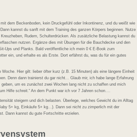
it dem Beckenboden, kein Druckgefühl oder Inkontinenz, und du weißt wie
 Dann kannst du sanft mit dem Training des ganzen Körpers beginnen. Nutze
Kreuzheben, Rudern, Schulterdrücken. Als zusätzliche Belastung kannst du
erflaschen nutzen. Ergänze dies mit Übungen für die Bauchdecke und den
Sit-Ups und Planks. Bald veröffentliche ich mein 0 € E-Book zum
ter ein, und erhalte es als Erste. Dort erfährst du, was du für ein gutes
o Woche. Hier gilt: lieber öfter kurz (z.B. 15 Minuten) als eine längere Einheit
en. Denn dann trainierst du gar nicht… Glaub mir, ich habe lange Erfahrung
 Gas geben, um es zunächst zwei Wochen lang nicht zu schaffen und mich
um Hilfe schreit.“ An dem Punkt war ich vor 7 Jahren schon….
ensität steigern und dich belasten. Überlege, welches Gewicht du im Alltag
 Baby 5+ kg, Einkäufe 5+ kg…). Dann sei nicht zu zimperlich mit der
. Dann kannst du gute Fortschritte erzielen.
ervensystem