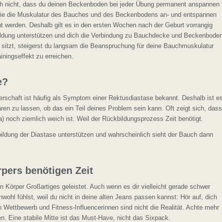
h nicht, dass du deinen Beckenboden bei jeder Übung permanent anspannen
n, wie die Muskulatur des Bauches und des Beckenbodens an- und entspannen
ht werden. Deshalb gilt es in den ersten Wochen nach der Geburt vorrangig
ldung unterstützen und dich die Verbindung zu Bauchdecke und Beckenbode
sitzt, steigerst du langsam die Beanspruchung für deine Bauchmuskulatur
ningseffekt zu erreichen.
e?
schaft ist häufig als Symptom einer Rektusdiastase bekannt. Deshalb ist e
ären zu lassen, ob das ein Teil deines Problem sein kann. Oft zeigt sich, dass
ba) noch ziemlich weich ist. Weil der Rückbildungsprozess Zeit benötigt.
ildung der Diastase unterstützen und wahrscheinlich sieht der Bauch dann
pers benötigen Zeit
 Körper Großartiges geleistet. Auch wenn es dir vielleicht gerade schwer
unwohl fühlst, weil du nicht in deine alten Jeans passen kannst: Hör auf, dich
n Wettbewerb und Fitness-Influencerinnen sind nicht die Realität. Achte mehr
n. Eine stabile Mitte ist das Must-Have, nicht das Sixpack.