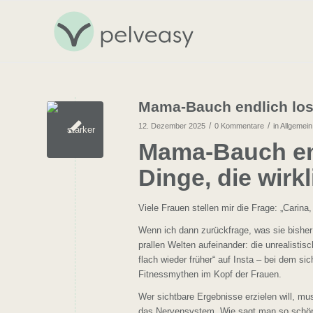
Mama-Bauch endlich losw
/
/
12. Dezember 2025
0 Kommentare
in
Allgemein
Mama-Bauch end
Dinge, die wirk
Viele Frauen stellen mir die Frage: „Cari
Wenn ich dann zurückfrage, was sie bishe
prallen Welten aufeinander: die unrealisti
flach wieder früher“ auf Insta – bei dem 
Fitnessmythen im Kopf der Frauen.
Wer sichtbare Ergebnisse erzielen will, mus
das Nervensystem. Wie sagt man so schön