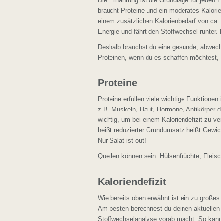
Die Ernährung ist die Grundlage für jeden
braucht Proteine und ein moderates Kalorien
einem zusätzlichen Kalorienbedarf von ca. 
Energie und fährt den Stoffwechsel runter
Deshalb brauchst du eine gesunde, abwech
Proteinen, wenn du es schaffen möchtest, 
Proteine
Proteine erfüllen viele wichtige Funktionen
z.B. Muskeln, Haut, Hormone, Antikörper 
wichtig, um bei einem Kaloriendefizit zu
heißt reduzierter Grundumsatz heißt Gewic
Nur Salat ist out!
Quellen können sein: Hülsenfrüchte, Fleisc
Kaloriendefizit
Wie bereits oben erwähnt ist ein zu großes 
Am besten berechnest du deinen aktuellen 
Stoffwechselanalyse vorab macht. So kannst