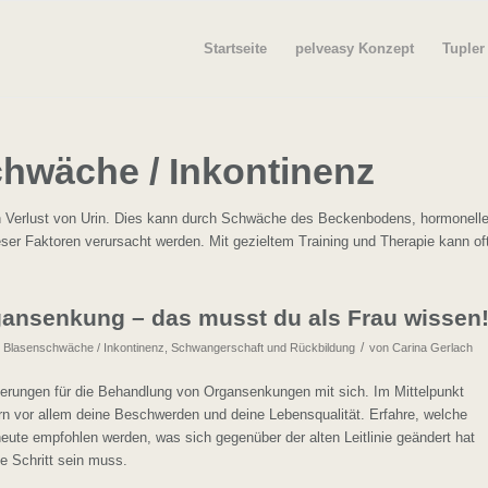
Startseite
pelveasy Konzept
Tupler
hwäche / Inkontinenz
en Verlust von Urin. Dies kann durch Schwäche des Beckenbodens, hormonell
er Faktoren verursacht werden. Mit gezieltem Training und Therapie kann oft
rgansenkung – das musst du als Frau wissen
/
,
Blasenschwäche / Inkontinenz
,
Schwangerschaft und Rückbildung
von
Carina Gerlach
nderungen für die Behandlung von Organsenkungen mit sich. Im Mittelpunkt
ern vor allem deine Beschwerden und deine Lebensqualität. Erfahre, welche
ute empfohlen werden, was sich gegenüber der alten Leitlinie geändert hat
te Schritt sein muss.