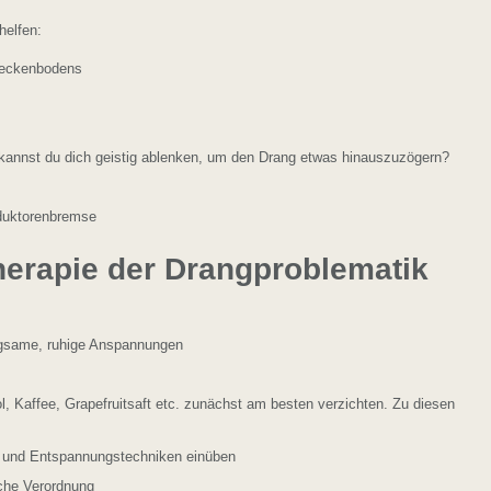
helfen:
 Beckenbodens
 kannst du dich geistig ablenken, um den Drang etwas hinauszuzögern?
duktorenbremse
herapie der Drangproblematik
ngsame, ruhige Anspannungen
l, Kaffee, Grapefruitsaft etc. zunächst am besten verzichten. Zu diesen
n und Entspannungstechniken einüben
iche Verordnung