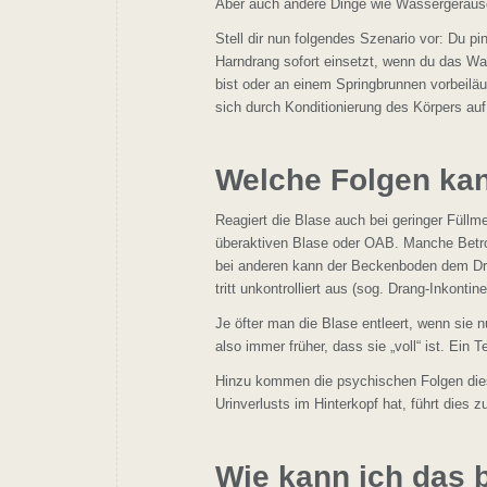
Aber auch andere Dinge wie Wassergeräus
Stell dir nun folgendes Szenario vor: Du p
Harndrang sofort einsetzt, wenn du das W
bist oder an einem Springbrunnen vorbeiläu
sich durch Konditionierung des Körpers a
Welche Folgen ka
Reagiert die Blase auch bei geringer Füllm
überaktiven Blase oder OAB. Manche Betroff
bei anderen kann der Beckenboden dem Dru
tritt unkontrolliert aus (sog. Drang-Inkontin
Je öfter man die Blase entleert, wenn sie nu
also immer früher, dass sie „voll“ ist. Ein 
Hinzu kommen die psychischen Folgen dies
Urinverlusts im Hinterkopf hat, führt dies z
Wie kann ich das 