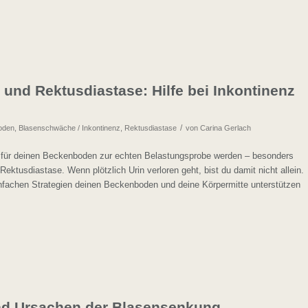
und Rektusdiastase: Hilfe bei Inkontinenz
/
oden
,
Blasenschwäche / Inkontinenz
,
Rektusdiastase
von
Carina Gerlach
 für deinen Beckenboden zur echten Belastungsprobe werden – besonders
ektusdiastase. Wenn plötzlich Urin verloren geht, bist du damit nicht allein.
nfachen Strategien deinen Beckenboden und deine Körpermitte unterstützen
nd Ursachen der Blasensenkung