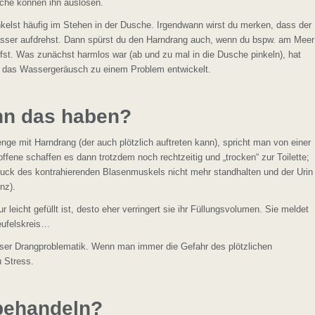
che können ihn auslösen.
inkelst häufig im Stehen in der Dusche. Irgendwann wirst du merken, dass der
asser aufdrehst. Dann spürst du den Harndrang auch, wenn du bspw. am Meer
fst. Was zunächst harmlos war (ab und zu mal in die Dusche pinkeln), hat
uf das Wassergeräusch zu einem Problem entwickelt.
nn das haben?
enge mit Harndrang (der auch plötzlich auftreten kann), spricht man von einer
ene schaffen es dann trotzdem noch rechtzeitig und „trocken“ zur Toilette;
ck des kontrahierenden Blasenmuskels nicht mehr standhalten und der Urin
enz).
r leicht gefüllt ist, desto eher verringert sie ihr Füllungsvolumen. Sie meldet
Teufelskreis…
er Drangproblematik. Wenn man immer die Gefahr des plötzlichen
u Stress.
behandeln?